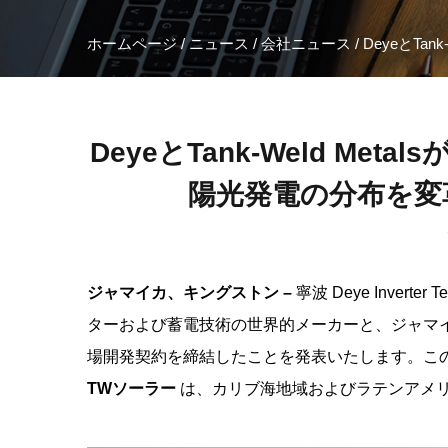
ホームページ
/
ニュース
/
会社ニュース
/
DeyeとT
DeyeとTank-Weld M
陽光発電の分布を変
ジャマイカ、キングストン
–
寧波 Deye Invert
ターおよび蓄電技術の世界的メーカーと、ジャマイカの建
場開発契約を締結したことを発表いたします。このパ
TWソーラー
は、カリブ海地域およびラテンアメリ