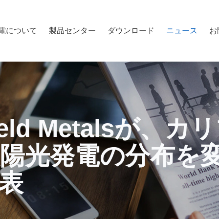
電について
製品センター
ダウンロード
ニュース
お
-Weld Metalsが
陽光発電の分布を
表