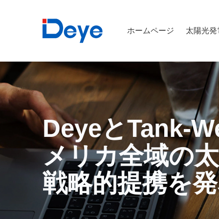
ホームページ
太陽光発
DeyeとTank
メリカ全域の太
戦略的提携を発