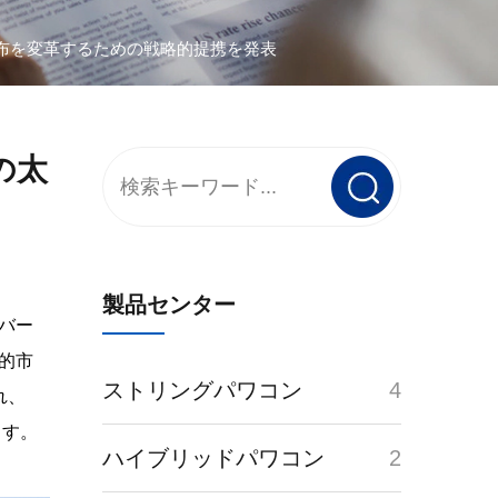
電の分布を変革するための戦略的提携を発表
の太
製品センター
ンバー
略的市
ストリングパワコン
4
れ、
ます。
ハイブリッドパワコン
2