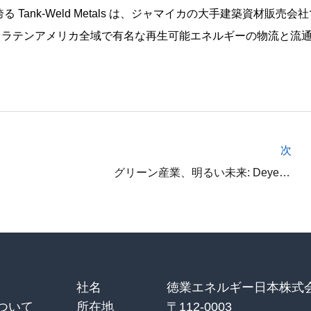
る Tank-Weld Metals は、ジャマイカの大手建築資材販売会
リブ海とラテンアメリカ全域で有名な再生可能エネルギーの物流と流
次
グリーン産業、明るい未来: Deye ディストリビューター サミット - ドバイ 2025 が成功裡に閉幕
社名
徳業エネルギー日本株式
ついて
所在地
〒112-0003