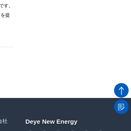
社です。
通を提
会社
Deye New Energy