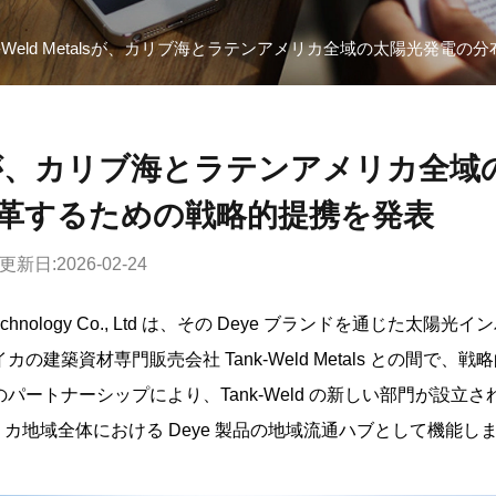
ank-Weld Metalsが、カリブ海とラテンアメリカ全域の太陽光発
etalsが、カリブ海とラテンアメリカ全域
革するための戦略的提携を発表
更新日:2026-02-24
er Technology Co., Ltd は、その Deye ブランドを通じた太陽光イ
築資材専門販売会社 Tank-Weld Metals との間で、戦
ートナーシップにより、Tank-Weld の新しい部門が設立さ
カ地域全体における Deye 製品の地域流通ハブとして機能し