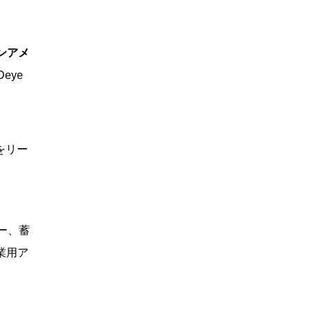
ラテンアメ
eye
をリー
ーター、蓄
業用ア