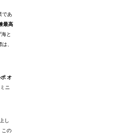
業であ
長兼最高
ブ海と
標は、
ポ オ
ミニ
浮上し
、この