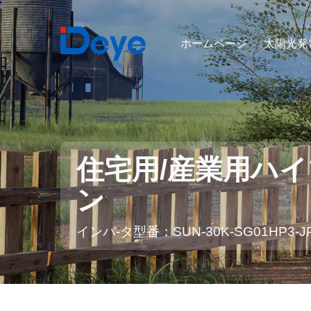
ホームページ
太陽光発
住宅用/産業用ハ
ン
インバ-タ型番：SUN-30K-SG01HP3-JP