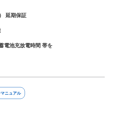
） 延期保証
能
の蓄電池充放電時間 帯を
ーマニュアル