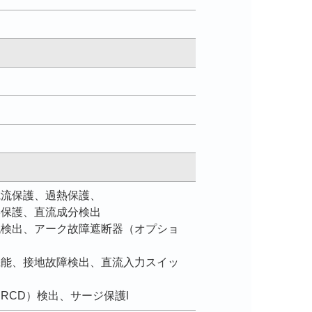
電流保護、過熱保護、
絡保護、直流成分検出
流検出、アーク故障遮断器（オプショ
機能、接地故障検出、直流入力スイッ
RCD）検出、サージ保護l