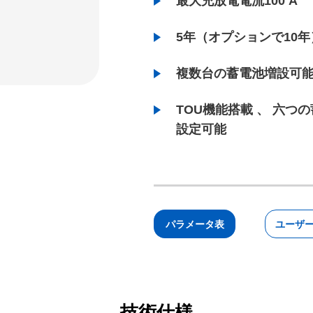
最大充放電電流100 A
5年（オプションで10年
複数台の蓄電池増設可
TOU機能搭載 、 六つ
設定可能
パラメータ表
ユーザ
技術仕様