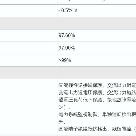
<0.5% In
97.60%
97.00%
>99%
直流極性逆接続保護、交流出力過
交流出力過電圧保護、交流出力短
過電圧負荷低下保護、接地故障電
ン）、
電力系統監視制御、単独運転検出
チ、
直流端子絶縁抵抗検出、残留電流（