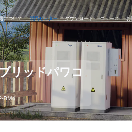
電について
製品センター
ダウンロード
ニュース
お
イブリッドパワコ
-BM4