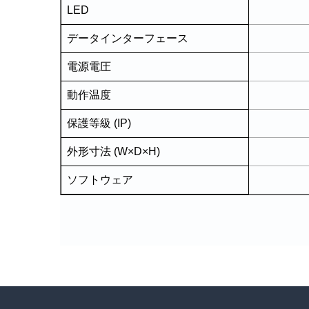
LED
データインターフェース
電源電圧
動作温度
保護等級 (IP)
外形寸法 (W×D×H)
ソフトウェア