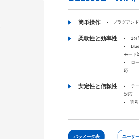
簡単操作
プラグアン
柔軟性と効率性
1分
Bl
モード
ロー
応
安定性と信頼性
デー
対応
暗号
パラメータ表
ユーザ