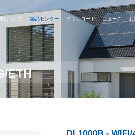
電について
製品センター
ダウンロード
ニュース
お
4G/ETH
DL1000B - WIFI