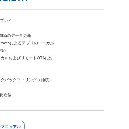
ドプレイ
間隔のデータ更新
uetoothによるアプリのローカル
対応
カルおよびリモートOTAに対
タバックフィリング（補填）
化通信
ーマニュアル