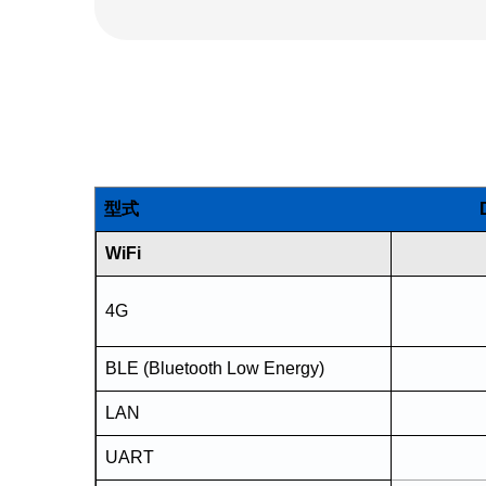
型式
WiFi
4G
BLE (Bluetooth Low Energy)
LAN
UART