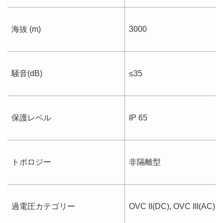
海抜 (m)
3000
騒音(dB)
≤35
保護レベル
IP 65
トポロジー
非隔離型
過電圧カテゴリー
OVC II(DC), OVC III(AC)