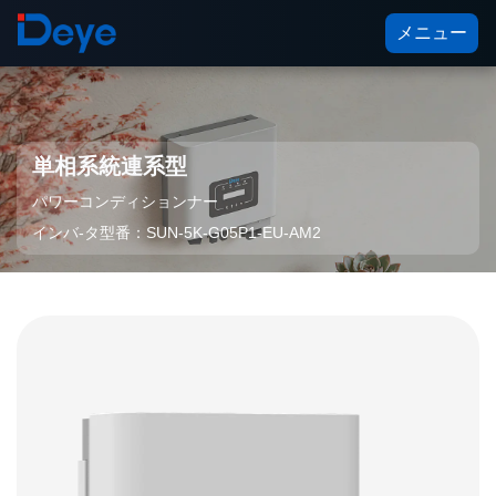
メニュー
単相系統連系型
パワーコンディションナー
インバ-タ型番：SUN-5K-G05P1-EU-AM2